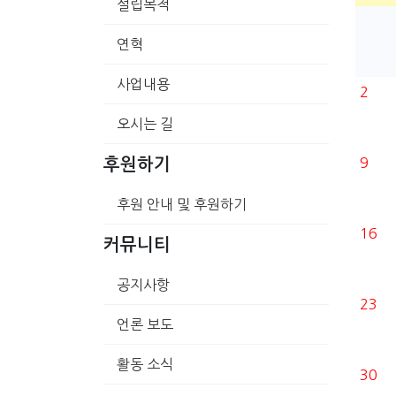
설립목적
연혁
사업내용
2
오시는 길
9
후원하기
후원 안내 및 후원하기
16
커뮤니티
공지사항
23
언론 보도
활동 소식
30