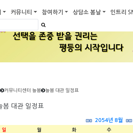
기
커뮤니티
참여하기
상담소 봄날
인트리 S
커뮤니티센터 늘봄
늘봄 대관 일정표
늘봄 대관 일정표
2054년 8월
일
월
화
수