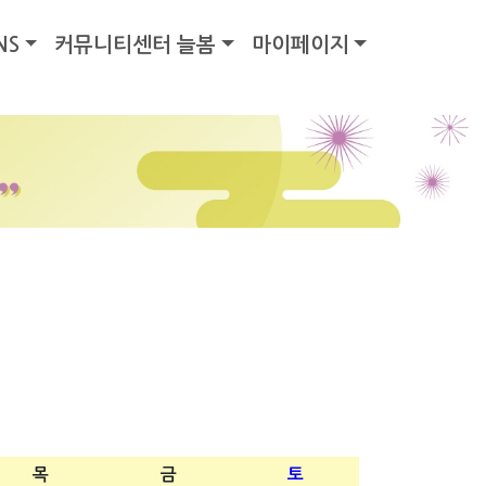
NS
커뮤니티센터 늘봄
마이페이지
목
금
토