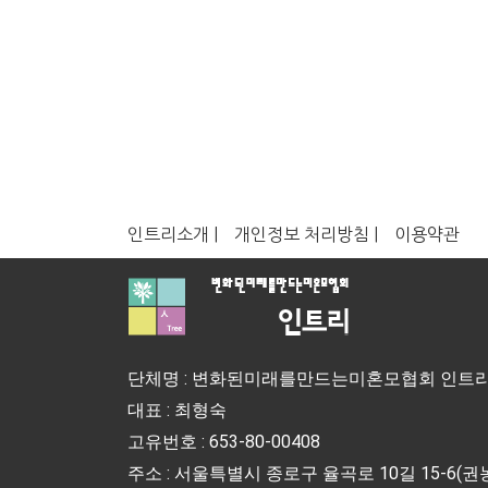
.
인트리소개 |
개인정보 처리방침 |
이용약관
단체명 : 변화된미래를만드는미혼모협회 인트
대표 : 최형숙
고유번호 : 653-80-00408
주소 : 서울특별시 종로구 율곡로 10길 15-6(권농