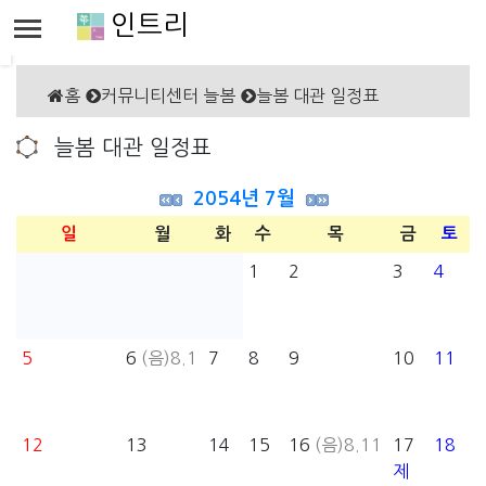
인트리
홈
커뮤니티센터 늘봄
늘봄 대관 일정표
늘봄 대관 일정표
2054년 7월
일
월
화
수
목
금
토
1
2
3
4
5
6
(음)8.1
7
8
9
10
11
12
13
14
15
16
(음)8.11
17
18
제