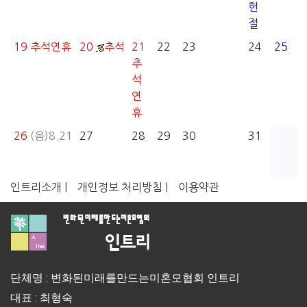
헌
절
19
추석연휴
20
추석
21
22
23
24
25
추
석
연
휴
26
(음)8.21
27
28
29
30
31
인트리소개 |
개인정보 처리방침 |
이용약관
단체명 : 변화된미래를만드는미혼모협회 인트리
대표 : 최형숙