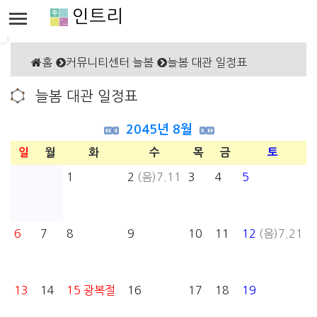
인트리
홈
커뮤니티센터 늘봄
늘봄 대관 일정표
늘봄 대관 일정표
2045년 8월
일
월
화
수
목
금
토
1
2
(음)7.11
3
4
5
6
7
8
9
10
11
12
(음)7.21
13
14
15
광복절
16
17
18
19