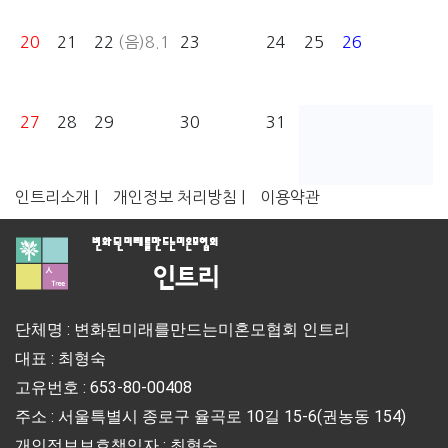
20
21
22
(음)8.1
23
24
25
26
27
28
29
30
31
인트리소개 |
개인정보 처리방침 |
이용약관
단체명 : 변화된미래를만드는미혼모협회 인트리
대표 : 최형숙
고유번호 : 653-80-00408
주소 : 서울특별시 종로구 율곡로 10길 15-6(권농동 154)
개인정보보호책임자 : 최형숙