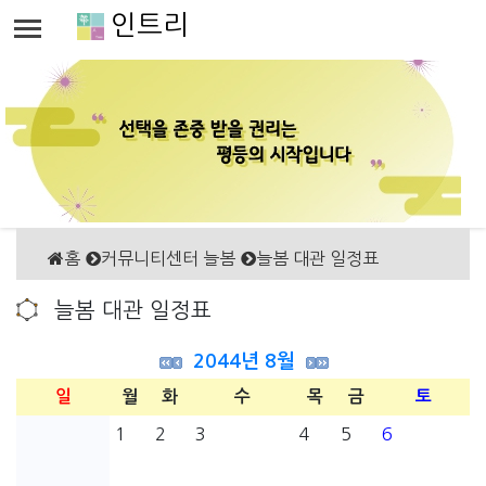
인트리
홈
커뮤니티센터 늘봄
늘봄 대관 일정표
늘봄 대관 일정표
2044년 8월
일
월
화
수
목
금
토
1
2
3
4
5
6