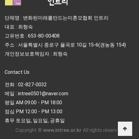
단체명 : 변화된미래를만드는미혼모협회 인트리
대표 : 최형숙
고유번호 : 653-80-00408
주소 : 서울특별시 종로구 율곡로 10길 15-6(권농동 154)
개인정보보호책임자 : 최형숙
Contact Us
전화 : 02-827-0032
메일 : intree0501@naver.com
평일 AM 09:00 - PM 18:00
점심 PM 12:00 - PM 13:00
휴무 토요일, 일요일, 공휴일
Copyright ©
www.intree.or.kr
All rights reserved.