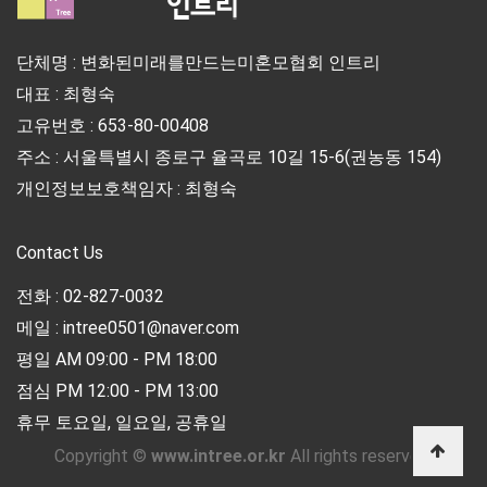
단체명 : 변화된미래를만드는미혼모협회 인트리
대표 : 최형숙
고유번호 : 653-80-00408
주소 : 서울특별시 종로구 율곡로 10길 15-6(권농동 154)
개인정보보호책임자 : 최형숙
Contact Us
전화 : 02-827-0032
메일 : intree0501@naver.com
평일 AM 09:00 - PM 18:00
점심 PM 12:00 - PM 13:00
휴무 토요일, 일요일, 공휴일
Copyright ©
www.intree.or.kr
All rights reserved.