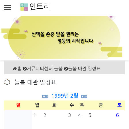
인트리
홈
커뮤니티센터 늘봄
늘봄 대관 일정표
늘봄 대관 일정표
1999년 2월
일
월
화
수
목
금
토
1
2
3
4
5
6