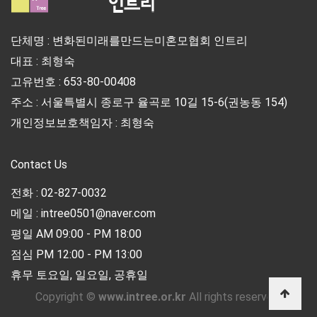
단체명 : 변화된미래를만드는미혼모협회 인트리
대표 : 최형숙
고유번호 : 653-80-00408
주소 : 서울특별시 종로구 율곡로 10길 15-6(권농동 154)
개인정보보호책임자 : 최형숙
Contact Us
전화 : 02-827-0032
메일 : intree0501@naver.com
평일 AM 09:00 - PM 18:00
점심 PM 12:00 - PM 13:00
휴무 토요일, 일요일, 공휴일
Copyright ©
www.intree.or.kr
All rights reserved.