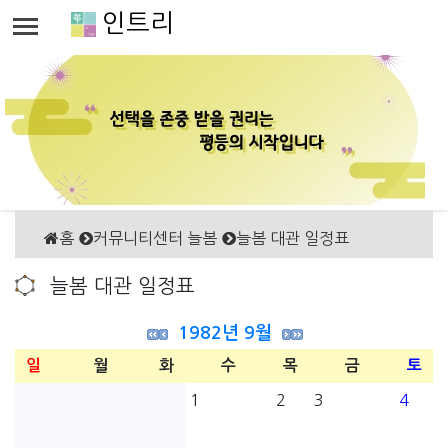
인트리
홈
커뮤니티센터 늘봄
늘봄 대관 일정표
늘봄 대관 일정표
1982년 9월
일
월
화
수
목
금
토
1
2
3
4