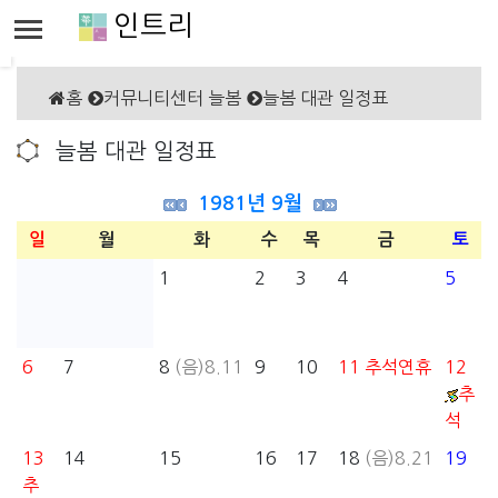
인트리
홈
커뮤니티센터 늘봄
늘봄 대관 일정표
늘봄 대관 일정표
1981년 9월
일
월
화
수
목
금
토
1
2
3
4
5
6
7
8
(음)8.11
9
10
11
추석연휴
12
추
석
13
14
15
16
17
18
(음)8.21
19
추