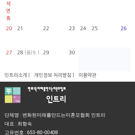
석
연
휴
20
21
22
23
24
25
26
27
28
(음)9.1
29
30
인트리소개 |
개인정보 처리방침 |
이용약관
단체명 : 변화된미래를만드는미혼모협회 인트리
대표 : 최형숙
고유번호 : 653-80-00408