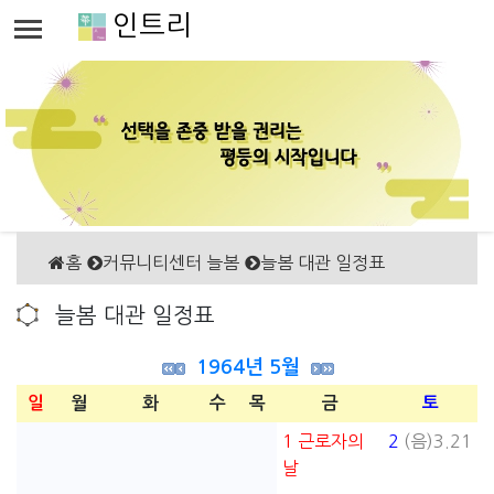
인트리
홈
커뮤니티센터 늘봄
늘봄 대관 일정표
늘봄 대관 일정표
1964년 5월
일
월
화
수
목
금
토
1
근로자의
2
(음)3.21
날