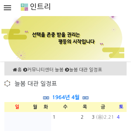
인트리
홈
커뮤니티센터 늘봄
늘봄 대관 일정표
늘봄 대관 일정표
1964년 4월
일
월
화
수
목
금
토
1
2
3
(음)2.21
4