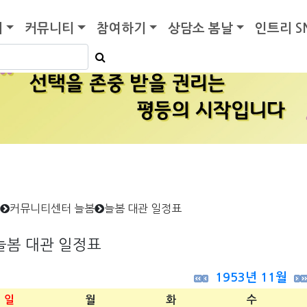
기
커뮤니티
참여하기
상담소 봄날
인트리 S
커뮤니티센터 늘봄
늘봄 대관 일정표
늘봄 대관 일정표
1953년 11월
일
월
화
수