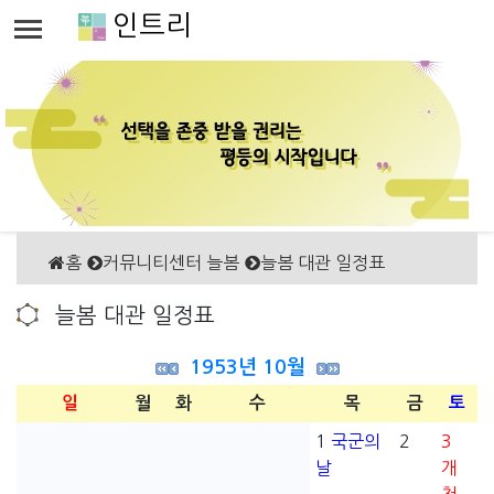
인트리
홈
커뮤니티센터 늘봄
늘봄 대관 일정표
늘봄 대관 일정표
1953년 10월
일
월
화
수
목
금
토
1
국군의
2
3
날
개