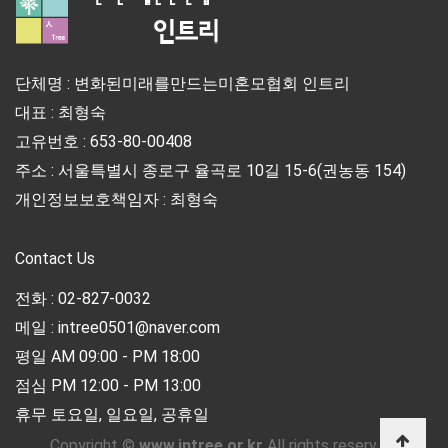
단체명 : 변화된미래를만드는미혼모협회 인트리
대표 : 최형숙
고유번호 : 653-80-00408
주소 : 서울특별시 종로구 율곡로 10길 15-6(권농동 154)
개인정보보호책임자 : 최형숙
Contact Us
전화 : 02-827-0032
메일 : intree0501@naver.com
평일 AM 09:00 - PM 18:00
점심 PM 12:00 - PM 13:00
휴무 토요일, 일요일, 공휴일
Copyright ©
www.intree.or.kr
All rights reserved.