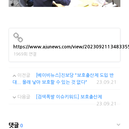
https://www.ajunews.com/view/202309211348335
1969회 연결
이전글
[베이비뉴스]진보당 "보호출산제 도입 반
대... 몰래 낳아 보호할 수 있는 것 없다"
23.09.21
다음글
[검색폭발 이슈키워드] 보호출산제
23.09.21
댓글
0