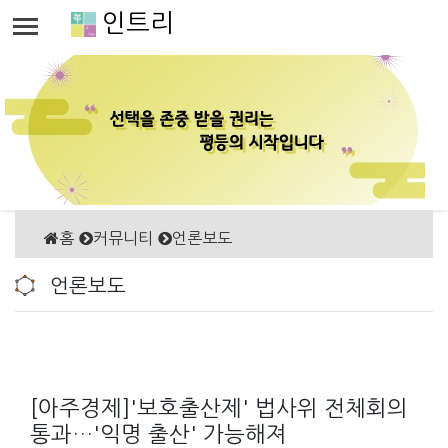
인트리
홈
커뮤니티
언론보도
언론보도
[아주경제]'보호출산제' 법사위 전체회의
통과…'익명 출산' 가능해져