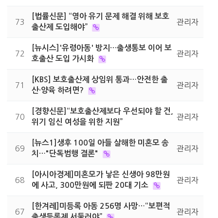
[법률신문] “영아 유기 문제 해결 위해 보호
73
관리자
출산제 도입해야”
[뉴시스]'유령아동' 방지…출생통보 이어 보
72
관리자
호출산 도입 가시화
[KBS] 보호출산제 상임위 통과…안전한 출
71
관리자
산·양육 하려면?
[경향신문]“보호출산제보다 우선되야 할 건,
70
관리자
위기 임신 여성을 위한 지원”
[뉴스1]생후 100일 아들 살해한 미혼모 송
69
관리자
치…"단독범행 결론"
[아시아경제]미혼모가 낳은 신생아 98만원
68
관리자
에 사고, 300만원에 되판 20대 기소
[한겨레]미등록 아동 256명 사망…“보편적
67
관리자
출생등록제 서둘러야”