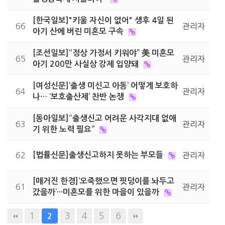
[한국일보]"키울 자신이 없어" 생후 4일 된
66
관리자
아기 산에 버린 미혼모 구속
[조선일보]“정상 가정서 키워야” 美 미혼모
65
관리자
아기 200만 사실상 강제 입양돼
[여성신문]‘출생 미신고 아동’ 어떻게 보호하
64
관리자
나… ‘보호출산제’ 찬반 논쟁
[동아일보]“출생신고 어려운 사각지대 없애
63
관리자
기 위한 노력 필요”
62
[법률신문]출생신고하지 못하는 부모들
관리자
[매거진 한경]‘오죽했으면 핏덩이를 놔두고
61
관리자
갔을까’···미혼모를 위한 마을이 있을까
1
3
4
5
6
2