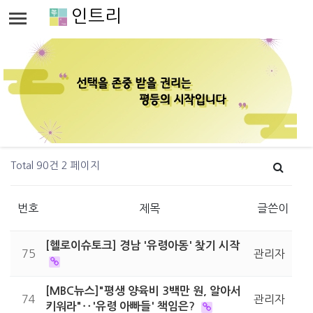
인트리
Total 90건
2 페이지
번호
제목
글쓴이
[헬로이슈토크] 경남 '유령아동' 찾기 시작
75
관리자
[MBC뉴스]"평생 양육비 3백만 원, 알아서
74
관리자
키워라"‥'유령 아빠들' 책임은?