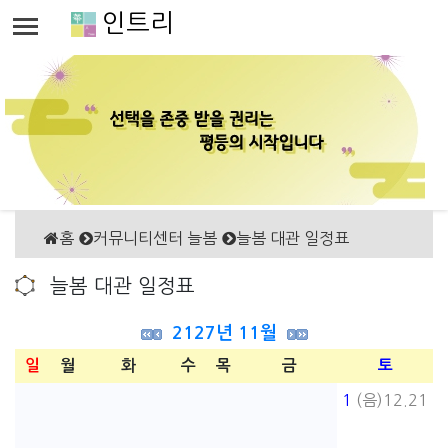
인트리
홈
커뮤니티센터 늘봄
늘봄 대관 일정표
늘봄 대관 일정표
2127년 11월
일
월
화
수
목
금
토
1
(음)12.21