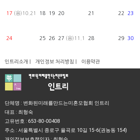
17
(음)10.21
18
19
20
21
22
23
24
25
26
27
(음)11.1
28
29
30
인트리소개 |
개인정보 처리방침 |
이용약관
단체명 : 변화된미래를만드는미혼모협회 인트리
대표 : 최형숙
고유번호 : 653-80-00408
주소 : 서울특별시 종로구 율곡로 10길 15-6(권농동 154)
개인정보보호책임자 : 최형숙