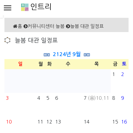
인트리
홈
커뮤니티센터 늘봄
늘봄 대관 일정표
늘봄 대관 일정표
2124년 9월
일
월
화
수
목
금
토
1
2
3
4
5
6
7
(음)10.11
8
9
10
11
12
13
14
15
16