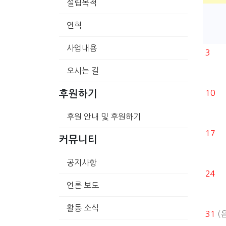
설립목적
연혁
사업내용
3
오시는 길
10
후원하기
후원 안내 및 후원하기
17
커뮤니티
공지사항
24
언론 보도
활동 소식
31
(음