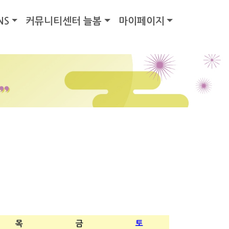
NS
커뮤니티센터 늘봄
마이페이지
목
금
토