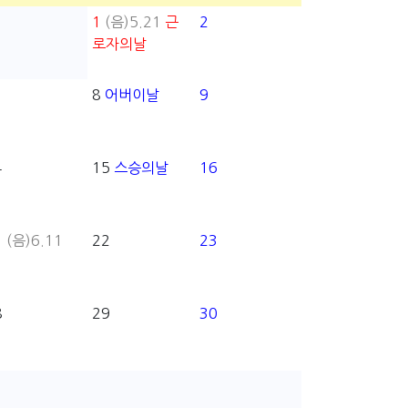
1
(음)5.21
근
2
로자의날
8
어버이날
9
4
15
스승의날
16
1
(음)6.11
22
23
8
29
30