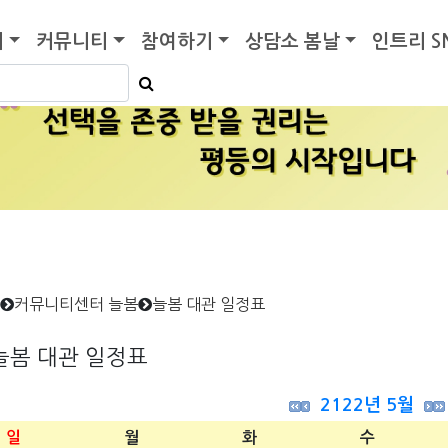
기
커뮤니티
참여하기
상담소 봄날
인트리 S
커뮤니티센터 늘봄
늘봄 대관 일정표
늘봄 대관 일정표
2122년 5월
일
월
화
수