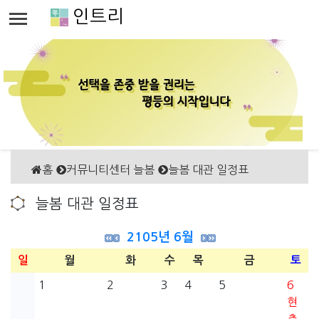
인트리
홈
커뮤니티센터 늘봄
늘봄 대관 일정표
늘봄 대관 일정표
2105년 6월
일
월
화
수
목
금
토
1
2
3
4
5
6
현