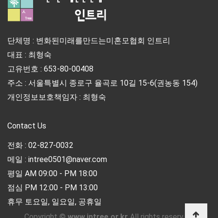
단체명 : 변화된미래를만드는미혼모협회 인트리
대표 : 최형숙
고유번호 : 653-80-00408
주소 : 서울특별시 종로구 율곡로 10길 15-6(권농동 154)
개인정보보호책임자 : 최형숙
Contact Us
전화 : 02-827-0032
메일 : intree0501@naver.com
평일 AM 09:00 - PM 18:00
점심 PM 12:00 - PM 13:00
휴무 토요일, 일요일, 공휴일
Copyright ©
www.intree.or.kr
All rights reserved.