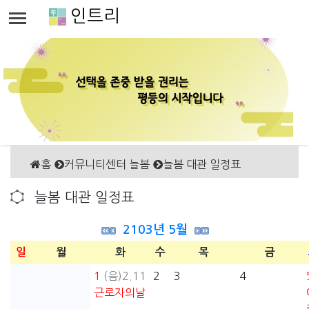
인트리
홈
커뮤니티센터 늘봄
늘봄 대관 일정표
늘봄 대관 일정표
2103년 5월
일
월
화
수
목
금
1
(음)2.11
2
3
4
근로자의날