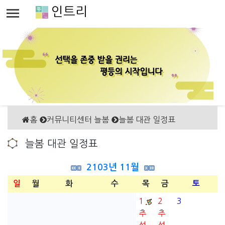
인트리
홈
커뮤니티센터 늘봄
늘봄 대관 일정표
늘봄 대관 일정표
2103년 11월
일
월
화
수
목
금
토
1
2
3
추
추