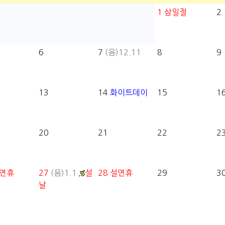
1
삼일절
2
6
7
(음)12.11
8
9
13
14
화이트데이
15
1
20
21
22
2
연휴
27
(음)1.1
설
28
설연휴
29
3
날