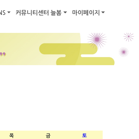
NS
커뮤니티센터 늘봄
마이페이지
목
금
토