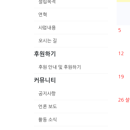
설립목적
연혁
사업내용
5
오시는 길
12
후원하기
후원 안내 및 후원하기
19
커뮤니티
공지사항
26
설
언론 보도
활동 소식