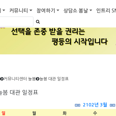
기
커뮤니티
참여하기
상담소 봄날
인트리 S
커뮤니티센터 늘봄
늘봄 대관 일정표
늘봄 대관 일정표
2102년 3월
일
월
화
수