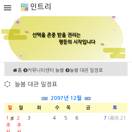
인트리
홈
커뮤니티센터 늘봄
늘봄 대관 일정표
늘봄 대관 일정표
2097년 12월
일
월
화
수
목
금
토
1
2
3
4
5
6
7
(음)8.21
추
추