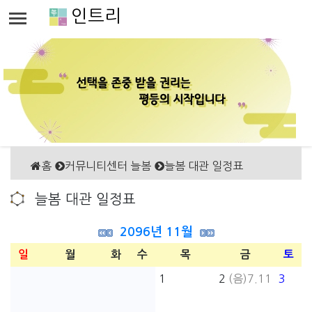
인트리
홈
커뮤니티센터 늘봄
늘봄 대관 일정표
늘봄 대관 일정표
2096년 11월
일
월
화
수
목
금
토
1
2
(음)7.11
3