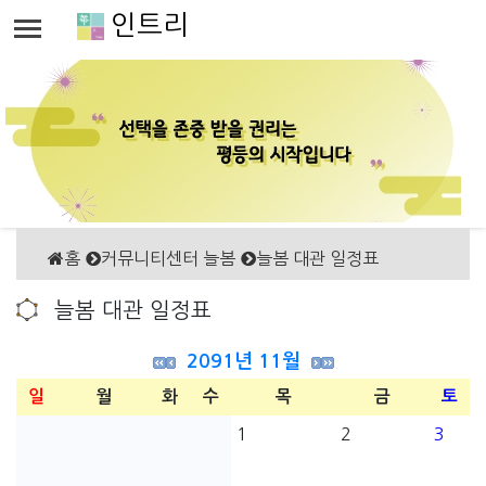
인트리
홈
커뮤니티센터 늘봄
늘봄 대관 일정표
늘봄 대관 일정표
2091년 11월
일
월
화
수
목
금
토
1
2
3