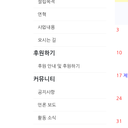
설립목적
연혁
사업내용
3
오시는 길
10
후원하기
후원 안내 및 후원하기
17
제
커뮤니티
공지사항
24
언론 보도
활동 소식
31