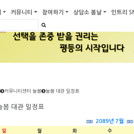
기
커뮤니티
참여하기
상담소 봄날
인트리 S
커뮤니티센터 늘봄
늘봄 대관 일정표
늘봄 대관 일정표
2089년 7월
일
월
화
수