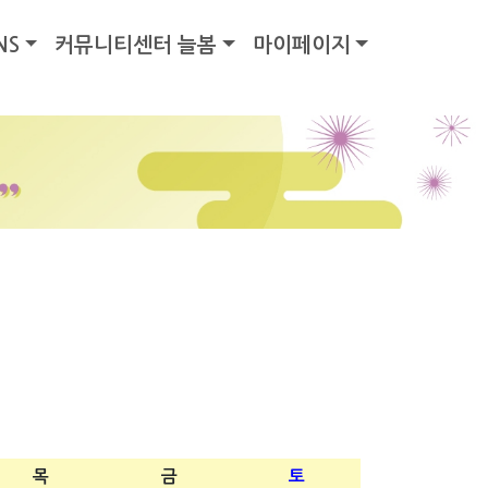
NS
커뮤니티센터 늘봄
마이페이지
목
금
토