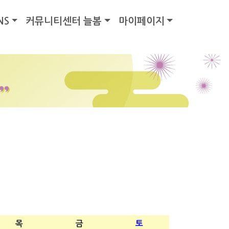
NS
커뮤니티센터 늘봄
마이페이지
목
금
토