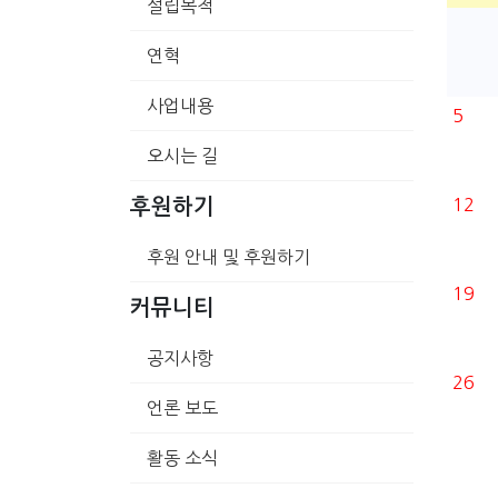
설립목적
연혁
사업내용
5
오시는 길
12
후원하기
후원 안내 및 후원하기
19
커뮤니티
공지사항
26
언론 보도
활동 소식