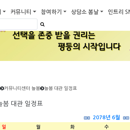
기
커뮤니티
참여하기
상담소 봄날
인트리 S
커뮤니티센터 늘봄
늘봄 대관 일정표
늘봄 대관 일정표
2078년 6월
일
월
화
수