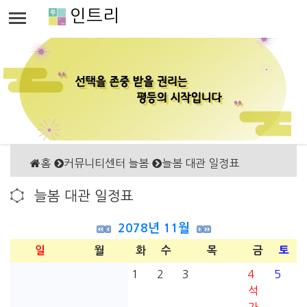
인트리
홈
커뮤니티센터 늘봄
늘봄 대관 일정표
늘봄 대관 일정표
2078년 11월
일
월
화
수
목
금
토
1
2
3
4
5
석