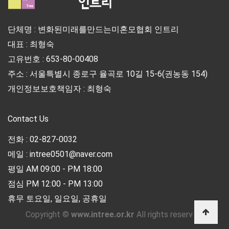
단체명 : 변화된미래를만드는미혼모협회 인트리
대표 : 최형숙
고유번호 : 653-80-00408
주소 : 서울특별시 종로구 율곡로 10길 15-6(권농동 154)
개인정보보호책임자 : 최형숙
Contact Us
전화 : 02-827-0032
메일 : intree0501@naver.com
평일 AM 09:00 - PM 18:00
점심 PM 12:00 - PM 13:00
휴무 토요일, 일요일, 공휴일
Copyright ©
www.intree.or.kr
All rights reserved.