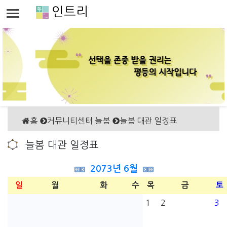
인트리
홈
커뮤니티센터 늘봄
늘봄 대관 일정표
늘봄 대관 일정표
2073년 6월
일
월
화
수
목
금
토
1
2
3