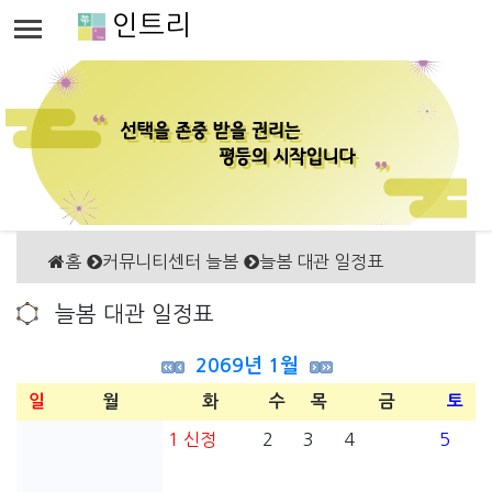
인트리
홈
커뮤니티센터 늘봄
늘봄 대관 일정표
늘봄 대관 일정표
2069년 1월
일
월
화
수
목
금
토
1
신정
2
3
4
5