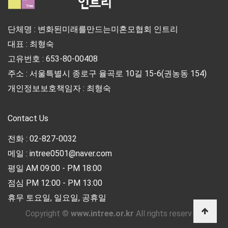
단체명 : 변화된미래를만드는미혼모협회 인트리
대표 : 최형숙
고유번호 : 653-80-00408
주소 : 서울특별시 종로구 율곡로 10길 15-6(권농동 154)
개인정보보호책임자 : 최형숙
Contact Us
전화 : 02-827-0032
메일 : intree0501@naver.com
평일 AM 09:00 - PM 18:00
점심 PM 12:00 - PM 13:00
휴무 토요일, 일요일, 공휴일
Copyright ©
www.intree.or.kr
All rights reserved.