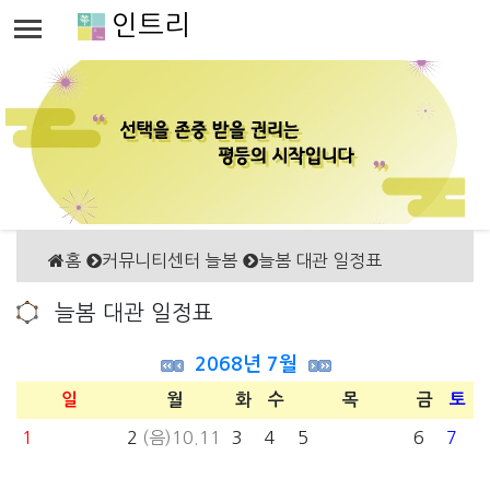
인트리
홈
커뮤니티센터 늘봄
늘봄 대관 일정표
늘봄 대관 일정표
2068년 7월
일
월
화
수
목
금
토
1
2
(음)10.11
3
4
5
6
7