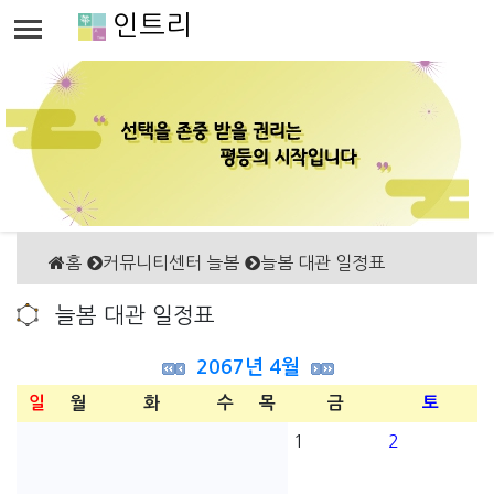
인트리
홈
커뮤니티센터 늘봄
늘봄 대관 일정표
늘봄 대관 일정표
2067년 4월
일
월
화
수
목
금
토
1
2