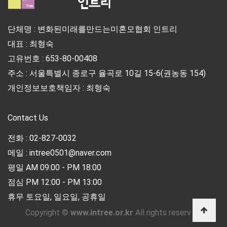
단체명 : 변화된미래를만드는미혼모협회 인트리
대표 : 최형숙
고유번호 : 653-80-00408
주소 : 서울특별시 종로구 율곡로 10길 15-6(권농동 154)
개인정보보호책임자 : 최형숙
Contact Us
전화 : 02-827-0032
메일 : intree0501@naver.com
평일 AM 09:00 - PM 18:00
점심 PM 12:00 - PM 13:00
휴무 토요일, 일요일, 공휴일
Copyright ©
www.intree.or.kr
All rights reserved.