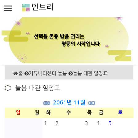
인트리
홈
커뮤니티센터 늘봄
늘봄 대관 일정표
늘봄 대관 일정표
2061년 11월
일
월
화
수
목
금
토
1
2
3
4
5