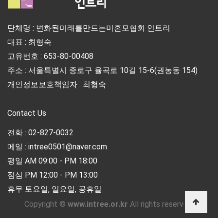
단체명 : 변화된미래를만드는미혼모협회 인트리
대표 : 최형숙
고유번호 : 653-80-00408
주소 : 서울특별시 종로구 율곡로 10길 15-6(권농동 154)
개인정보보호책임자 : 최형숙
Contact Us
전화 : 02-827-0032
메일 : intree0501@naver.com
평일 AM 09:00 - PM 18:00
점심 PM 12:00 - PM 13:00
휴무 토요일, 일요일, 공휴일
Copyright ©
www.intree.or.kr
All rights reserved.