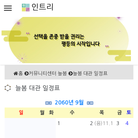
인트리
홈
커뮤니티센터 늘봄
늘봄 대관 일정표
늘봄 대관 일정표
2060년 9월
일
월
화
수
목
금
토
1
2
(음)11.1
3
4