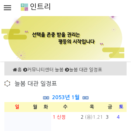
인트리
홈
커뮤니티센터 늘봄
늘봄 대관 일정표
늘봄 대관 일정표
2053년 1월
일
월
화
수
목
금
토
1
신정
2
(음)1.21
3
4