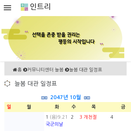
인트리
홈
커뮤니티센터 늘봄
늘봄 대관 일정표
늘봄 대관 일정표
2047년 10월
일
월
화
수
목
금
1
(음)9.21
2
3
개천절
4
국군의날