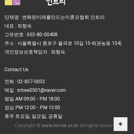
단체명 : 변화된미래를만드는미혼모협회 인트리
대표 : 최형숙
고유번호 : 653-80-00408
주소 : 서울특별시 종로구 율곡로 10길 15-6(권농동 154)
개인정보보호책임자 : 최형숙
Contact Us
전화 : 02-827-0032
메일 : intree0501@naver.com
평일 AM 09:00 - PM 18:00
점심 PM 12:00 - PM 13:00
휴무 토요일, 일요일, 공휴일
Copyright ©
www.intree.or.kr
All rights reserved.