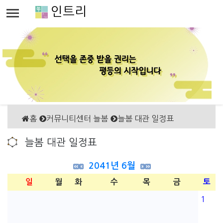
인트리
홈
커뮤니티센터 늘봄
늘봄 대관 일정표
늘봄 대관 일정표
2041년 6월
일
월
화
수
목
금
토
1