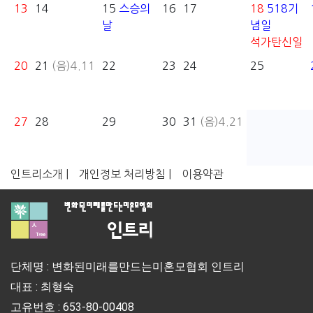
13
14
15
스승의
16
17
18
518기
날
념일
석가탄신일
20
21
(음)4.11
22
23
24
25
27
28
29
30
31
(음)4.21
인트리소개 |
개인정보 처리방침 |
이용약관
단체명 : 변화된미래를만드는미혼모협회 인트리
대표 : 최형숙
고유번호 : 653-80-00408