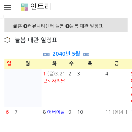
인트리
홈
커뮤니티센터 늘봄
늘봄 대관 일정표
늘봄 대관 일정표
2040년 5월
일
월
화
수
목
금
1
(음)3.21
2
3
4
근로자의날
6
7
8
어버이날
9
10
11
(음)4.1