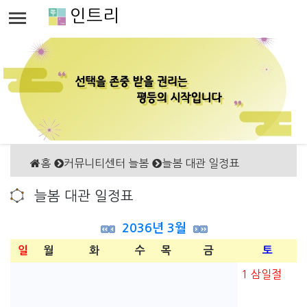
인트리
홈
커뮤니티센터 늘봄
늘봄 대관 일정표
늘봄 대관 일정표
2036년 3월
일
월
화
수
목
금
토
1
삼일절