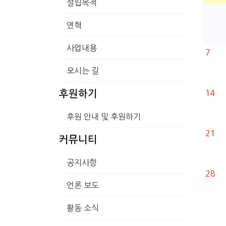
설립목적
연혁
사업내용
7
오시는 길
14
후원하기
후원 안내 및 후원하기
21
커뮤니티
공지사항
28
언론 보도
활동 소식