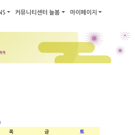
NS
커뮤니티센터 늘봄
마이페이지
목
금
토