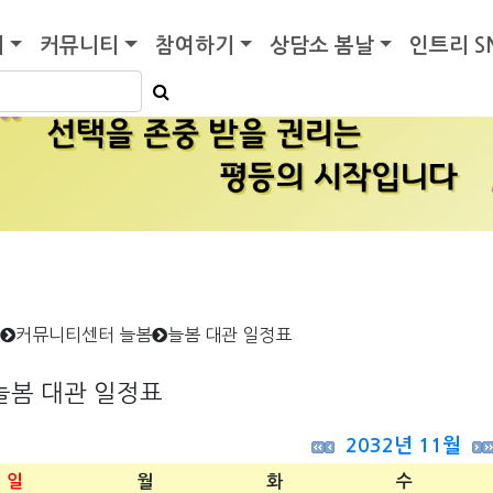
기
커뮤니티
참여하기
상담소 봄날
인트리 S
커뮤니티센터 늘봄
늘봄 대관 일정표
늘봄 대관 일정표
2032년 11월
일
월
화
수