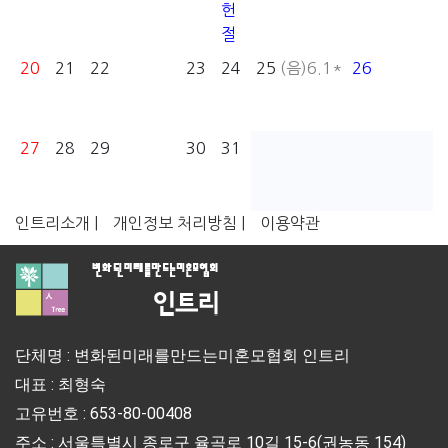
헌
절
20
21
22
23
24
25
(음)6.1*
26
27
28
29
30
31
인트리소개 |
개인정보 처리방침 |
이용약관
단체명 : 변화된미래를만드는미혼모협회 인트리
대표 : 최형숙
고유번호 : 653-80-00408
주소 : 서울특별시 종로구 율곡로 10길 15-6(권농동 154)