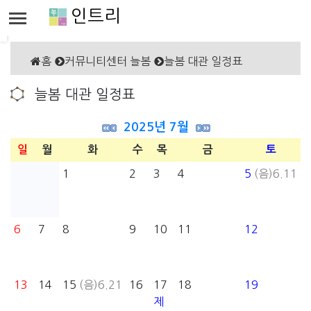
인트리
홈
커뮤니티센터 늘봄
늘봄 대관 일정표
늘봄 대관 일정표
2025년 7월
일
월
화
수
목
금
토
1
2
3
4
5
(음)6.11
6
7
8
9
10
11
12
13
14
15
(음)6.21
16
17
18
19
제