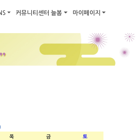
NS
커뮤니티센터 늘봄
마이페이지
목
금
토