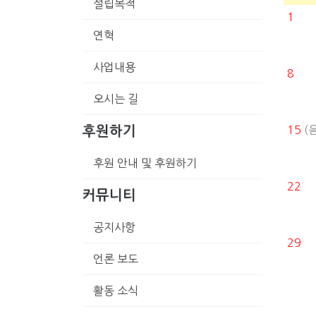
설립목적
1
연혁
사업내용
8
오시는 길
15
(음
후원하기
후원 안내 및 후원하기
22
커뮤니티
공지사항
29
언론 보도
활동 소식