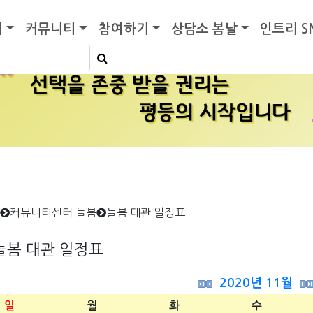
기
커뮤니티
참여하기
상담소 봄날
인트리 S
커뮤니티센터 늘봄
늘봄 대관 일정표
늘봄 대관 일정표
2020년 11월
일
월
화
수