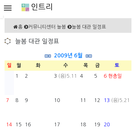
인트리
홈
커뮤니티센터 늘봄
늘봄 대관 일정표
늘봄 대관 일정표
2009년 6월
일
월
화
수
목
금
토
1
2
3
(음)5.11
4
5
6
현충일
7
8
9
10
11
12
13
(음)5.21
14
15
16
17
18
19
20