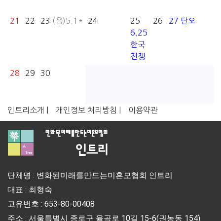
21
22
23
(음)5.1*
24
25
26
27
단오
6.25
한국
전쟁
28
29
30
인트리소개 |
개인정보 처리방침 |
이용약관
단체명 : 변화된미래를만드는미혼모협회 인트리
대표 : 최형숙
고유번호 : 653-80-00408
주소 : 서울특별시 종로구 율곡로 10길 15-6(권농동 154)