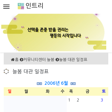
인트리
홈
커뮤니티센터 늘봄
늘봄 대관 일정표
늘봄 대관 일정표
2006년 6월
일
월
화
수
목
금
토
1
2
3