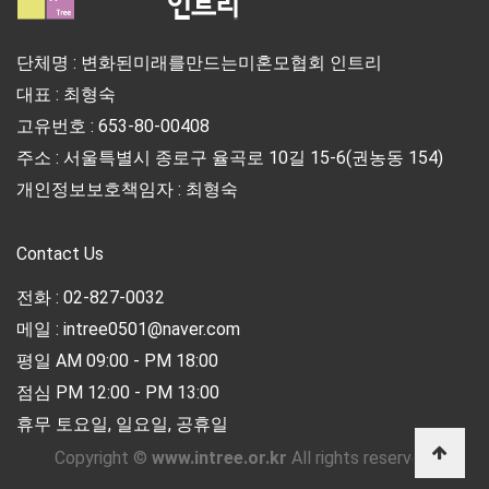
단체명 : 변화된미래를만드는미혼모협회 인트리
대표 : 최형숙
고유번호 : 653-80-00408
주소 : 서울특별시 종로구 율곡로 10길 15-6(권농동 154)
개인정보보호책임자 : 최형숙
Contact Us
전화 : 02-827-0032
메일 : intree0501@naver.com
평일 AM 09:00 - PM 18:00
점심 PM 12:00 - PM 13:00
휴무 토요일, 일요일, 공휴일
Copyright ©
www.intree.or.kr
All rights reserved.