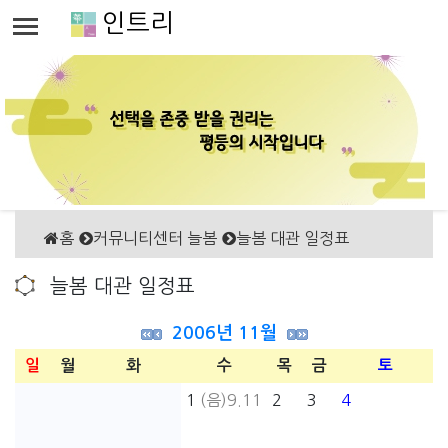
인트리
홈
커뮤니티센터 늘봄
늘봄 대관 일정표
늘봄 대관 일정표
2006년 11월
일
월
화
수
목
금
토
1
(음)9.11
2
3
4