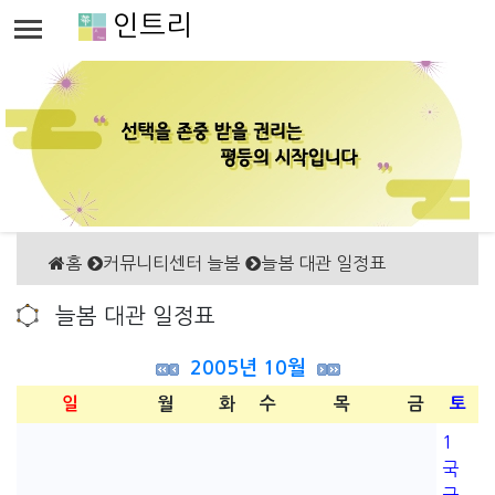
인트리
홈
커뮤니티센터 늘봄
늘봄 대관 일정표
늘봄 대관 일정표
2005년 10월
일
월
화
수
목
금
토
1
국