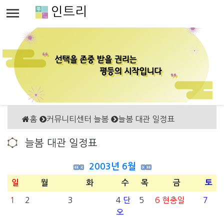
인트리
홈
커뮤니티센터 늘봄
늘봄 대관 일정표
늘봄 대관 일정표
2003년 6월
일
월
화
수
목
금
토
1
2
3
4
단
5
6
현충일
7
오