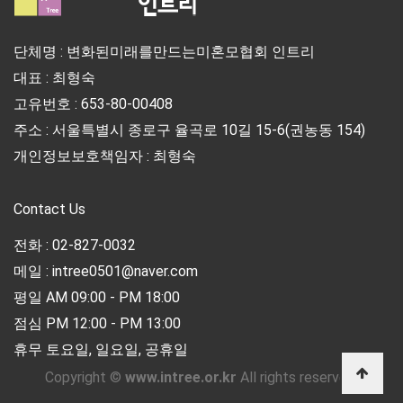
단체명 : 변화된미래를만드는미혼모협회 인트리
대표 : 최형숙
고유번호 : 653-80-00408
주소 : 서울특별시 종로구 율곡로 10길 15-6(권농동 154)
개인정보보호책임자 : 최형숙
Contact Us
전화 : 02-827-0032
메일 : intree0501@naver.com
평일 AM 09:00 - PM 18:00
점심 PM 12:00 - PM 13:00
휴무 토요일, 일요일, 공휴일
Copyright ©
www.intree.or.kr
All rights reserved.