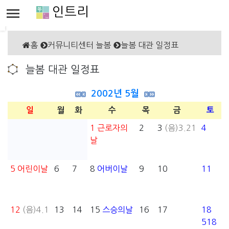
인트리
홈
커뮤니티센터 늘봄
늘봄 대관 일정표
늘봄 대관 일정표
2002년 5월
일
월
화
수
목
금
토
1
근로자의
2
3
(음)3.21
4
날
5
어린이날
6
7
8
어버이날
9
10
11
12
(음)4.1
13
14
15
스승의날
16
17
18
518