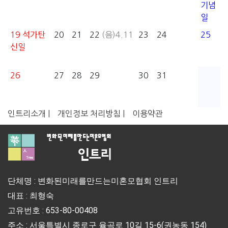
기념
일
19
석가탄
20
21
22
(음)4.11
23
24
25
신일
26
27
28
29
30
31
인트리소개 |
개인정보 처리방침 |
이용약관
단체명 : 변화된미래를만드는미혼모협회 인트리
대표 : 최형숙
고유번호 : 653-80-00408
주소 : 서울특별시 종로구 율곡로 10길 15-6(권농동 154)