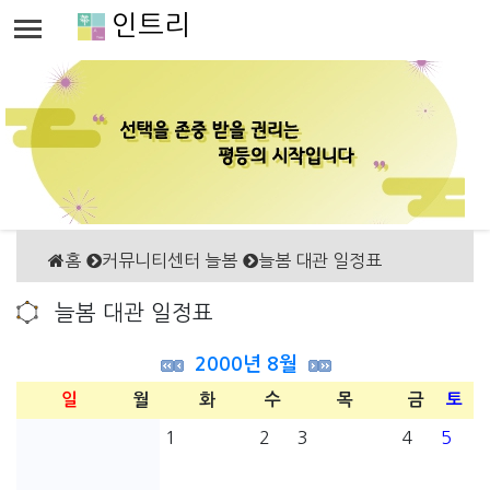
인트리
홈
커뮤니티센터 늘봄
늘봄 대관 일정표
늘봄 대관 일정표
2000년 8월
일
월
화
수
목
금
토
1
2
3
4
5